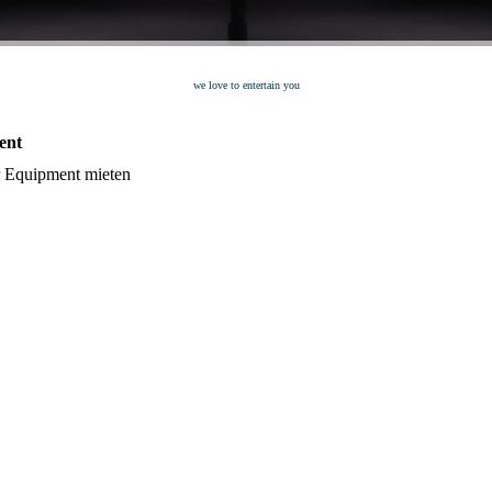
we love to entertain you
ent
r Equipment mieten